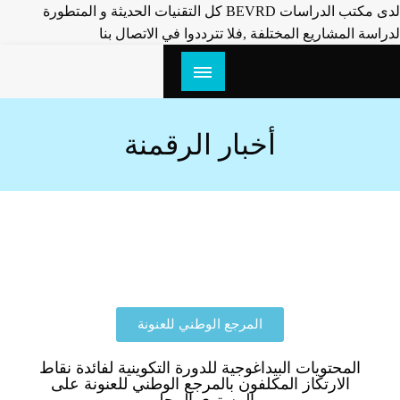
لدى مكتب الدراسات BEVRD كل التقنيات الحديثة و المتطورة
لدراسة المشاريع المختلفة ,فلا تترددوا في الاتصال بنا
تسمية الشوارع و ترقيم البنايات
geocommune
باستعمال SIG
أخبار الرقمنة
المرجع الوطني للعنونة
المحتويات البيداغوجية للدورة التكوينية لفائدة نقاط
الارتكاز المكلفون بالمرجع الوطني للعنونة على
المستوى المحلي