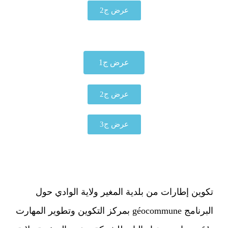
عرض ج2
عرض ج1
عرض ج2
عرض ج3
تكوين إطارات من بلدية المغير ولاية الوادي حول
البرنامج géocommune بمركز التكوين وتطوير المهارت