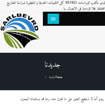
لدى مكتب الدراسات BEVRD كل التقنيات الحديثة و المتطورة لدراسة المشاريع
التخطي
المختلفة ,فلا تترددوا في الاتصال بنا
إلى
المحتوى
geocommune
تسمية الشوارع و ترقيم البنايات باستعمال SIG
جديدنا
جديدنا
الرئيسية
يبدو أننا لا نستطيع العثور على ما تبحث عنه. ربما قد يساعدك البحث.